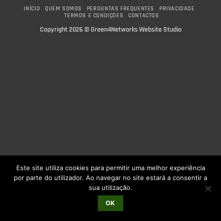
INÍCIO
QUEM SOMOS
PERGUNTAS FREQUENTES
PRIVACIDADE
TERMOS E CONDIÇÕES
CONTACTOS
Copyright 2026 ©
Green4Networks Website Studio
Este site utiliza cookies para permitir uma melhor experiência
por parte do utilizador. Ao navegar no site estará a consentir a
sua utilização.
OK