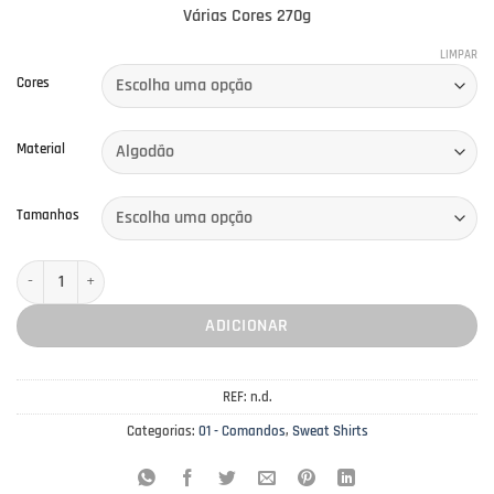
Várias Cores 270g
LIMPAR
Cores
Material
Tamanhos
Quantidade de Sweat Shirts Comandos Modelo 2 - Várias Cores
ADICIONAR
REF:
n.d.
Categorias:
01 - Comandos
,
Sweat Shirts