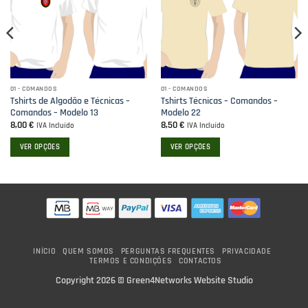
01 - COMANDOS
01 - COMANDOS
Tshirts de Algodão e Técnicas –
Tshirts Técnicas – Comandos –
Comandos – Modelo 13
Modelo 22
8,00
€
8,50
€
IVA Incluído
IVA Incluído
VER OPÇÕES
VER OPÇÕES
This
This
product
product
has
has
multiple
multiple
variants.
variants.
The
The
options
options
INÍCIO
QUEM SOMOS
PERGUNTAS FREQUENTES
PRIVACIDADE
TERMOS E CONDIÇÕES
CONTACTOS
may
may
be
be
Copyright 2026 ©
Green4Networks Website Studio
chosen
chosen
on
on