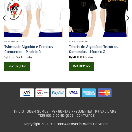
01 - COMANDOS
01 - COMANDOS
Tshirts de Algodão e Técnicas –
Tshirts de Algodão e Técnicas –
Comandos – Modelo 9
Comandos – Modelo 3
9,00
€
8,50
€
IVA Incluído
IVA Incluído
VER OPÇÕES
VER OPÇÕES
This
This
product
product
has
has
multiple
multiple
variants.
variants.
The
The
options
options
INÍCIO
QUEM SOMOS
PERGUNTAS FREQUENTES
PRIVACIDADE
TERMOS E CONDIÇÕES
CONTACTOS
may
may
be
be
Copyright 2026 ©
Green4Networks Website Studio
chosen
chosen