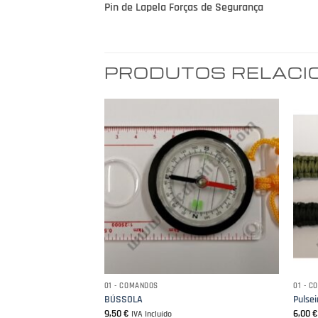
Pin de Lapela Forças de Segurança
PRODUTOS RELAC
ANÇA
01 - COMANDOS
01 - 
IAL 1
BÚSSOLA
Pulsei
9,50
€
6,00
IVA Incluído