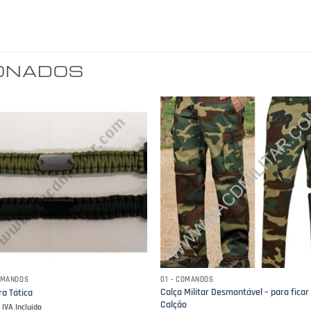
IONADOS
COMANDOS
01 - COMANDOS
Calça Militar Desmontável – para ficar
ra Tática
Calção
€
IVA Incluído