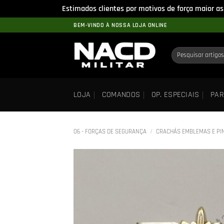
Estimados clientes por motivos de força maior as
Skip
BEM-VINDO À NOSSA LOJA ONLINE
to
content
Pesquisar
por:
LOJA
COMANDOS
OP. ESPECIAIS
PAR
06 - FORÇAS DE SEGURANÇA
/
CRACHÁS EMBLEMAS E PI