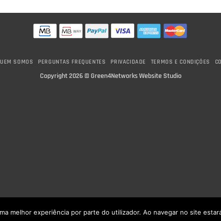
ct
product
has
le
multiple
ts.
variants.
The
UEM SOMOS
PERGUNTAS FREQUENTES
PRIVACIDADE
TERMOS E CONDIÇÕES
C
ns
options
Copyright 2026 ©
Green4Networks Website Studio
may
be
n
chosen
on
the
ct
product
page
 uma melhor experiência por parte do utilizador. Ao navegar no site estará