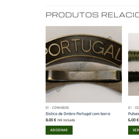
PRODUTOS RELAC
01 - COMANDOS
01 - 
ito PEQUENO Modelo 5
Dístico de Ombro Portugal com barra
Pulsei
8,00
€
6,00
IVA Incluído
ADICIONAR
VER
This