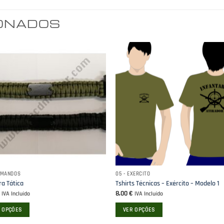
IONADOS
COMANDOS
05 - EXÉRCITO
ra Tática
Tshirts Técnicas – Exército – Modelo 1
€
8,00
€
IVA Incluído
IVA Incluído
 OPÇÕES
VER OPÇÕES
This