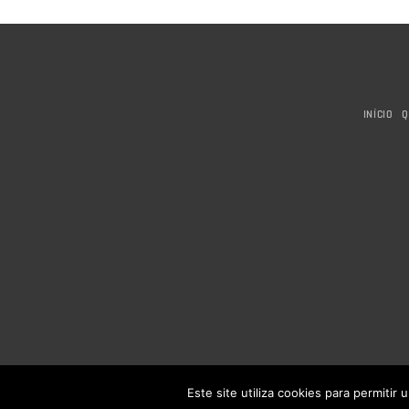
produ
has
multip
varian
The
INÍCIO
Q
optio
may
be
chose
on
the
produ
page
Este site utiliza cookies para permitir