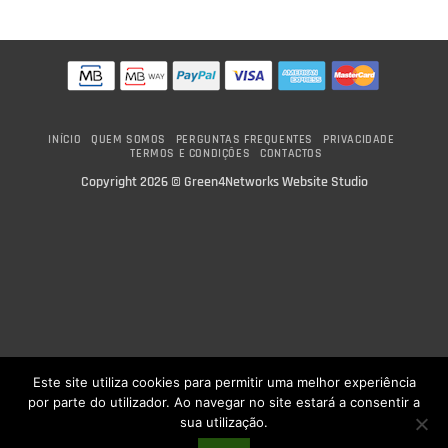
product
has
multiple
variants.
The
options
INÍCIO
QUEM SOMOS
PERGUNTAS FREQUENTES
PRIVACIDADE
may
TERMOS E CONDIÇÕES
CONTACTOS
be
Copyright 2026 ©
Green4Networks Website Studio
chosen
on
the
product
page
Este site utiliza cookies para permitir uma melhor experiência
por parte do utilizador. Ao navegar no site estará a consentir a
sua utilização.