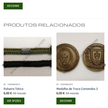
ADICIONAR
PRODUTOS RELACIONADOS
01 - COMANDOS
01 - COMANDOS
Pulseira Tática
Medalha de Troca Comandos 2
6,00
€
6,00
€
IVA Incluído
IVA Incluído
VER OPÇÕES
ADICIONAR
This