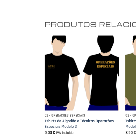
PRODUTOS RELAC
AIS
02 - OPERAÇÕES ESPECIAIS
02 - O
 Técnicas Operações
Tshirts de Algodão e Técnicas Operações
Tshirt
Especiais Modelo 3
Model
9,00
€
8,50
IVA Incluído