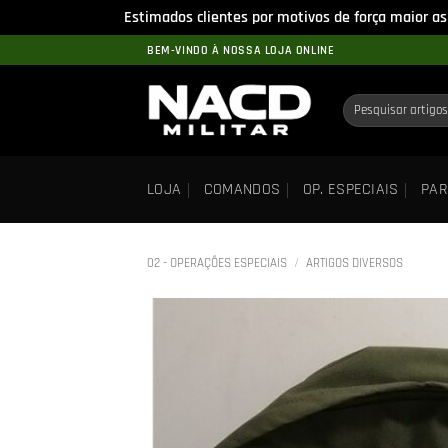
Estimados clientes por motivos de força maior as
Skip
BEM-VINDO À NOSSA LOJA ONLINE
to
content
Pesquisar
por:
LOJA
COMANDOS
OP. ESPECIAIS
PAR
02 - OPERAÇÕES ESPECIAIS
/
ARTIGOS DIVERSOS