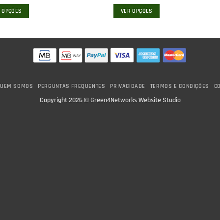
 OPÇÕES
VER OPÇÕES
This
ct
product
has
le
multiple
ts.
variants.
The
UEM SOMOS
PERGUNTAS FREQUENTES
PRIVACIDADE
TERMOS E CONDIÇÕES
C
ns
options
Copyright 2026 ©
Green4Networks Website Studio
may
be
n
chosen
on
the
ct
product
page