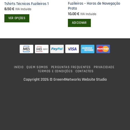
Fuzileiros – Horas de Navegação
Tshirts Técnicas Fuzileiros 1
Prata
8,50
€
IVA Incluído
10,00
€
IVA Incluído
VER OPÇÕES
ADICIONAR
This
product
has
multiple
variants.
The
options
INÍCIO
QUEM SOMOS
PERGUNTAS FREQUENTES
PRIVACIDADE
may
TERMOS E CONDIÇÕES
CONTACTOS
be
Copyright 2026 ©
Green4Networks Website Studio
chosen
on
the
product
page