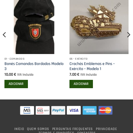
01 - COMANDOS
05 - EXÉRCITO
Bonés Comandos Bordados Modelo
Crachás Emblemas e Pins –
3
Exército – Modelo 1
10,00
€
7,00
€
IVA Incluído
IVA Incluído
ADICIONAR
ADICIONAR
INÍCIO
QUEM SOMOS
PERGUNTAS FREQUENTES
PRIVACIDADE