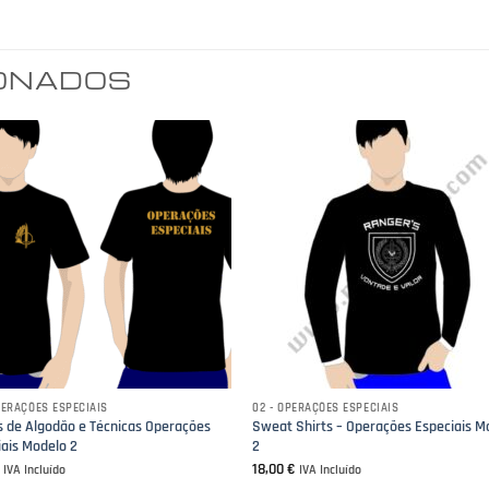
IONADOS
PERAÇÕES ESPECIAIS
02 - OPERAÇÕES ESPECIAIS
ts de Algodão e Técnicas Operações
Sweat Shirts – Operações Especiais M
iais Modelo 2
2
€
18,00
€
IVA Incluído
IVA Incluído