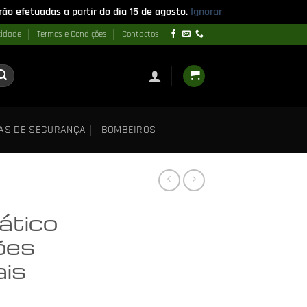
ão efetuadas a partir do dia 15 de agosto.
Ignorar
cidade
Termos e Condições
Contactos
AS DE SEGURANÇA
BOMBEIROS
ático
ões
ais