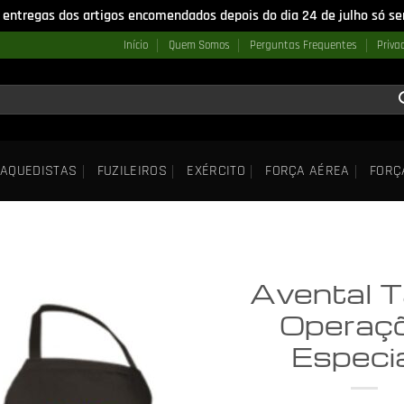
 entregas dos artigos encomendados depois do dia 24 de julho só ser
Início
Quem Somos
Perguntas Frequentes
Priva
AQUEDISTAS
FUZILEIROS
EXÉRCITO
FORÇA AÉREA
FORÇ
Avental T
Operaç
Especi