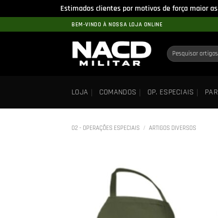
Estimados clientes por motivos de força maior as
Skip
BEM-VINDO À NOSSA LOJA ONLINE
to
content
Pesquisar
por:
LOJA
COMANDOS
OP. ESPECIAIS
PAR
02 - OPERAÇÕES ESPECIAIS
/
ARTIGOS DIVERSOS