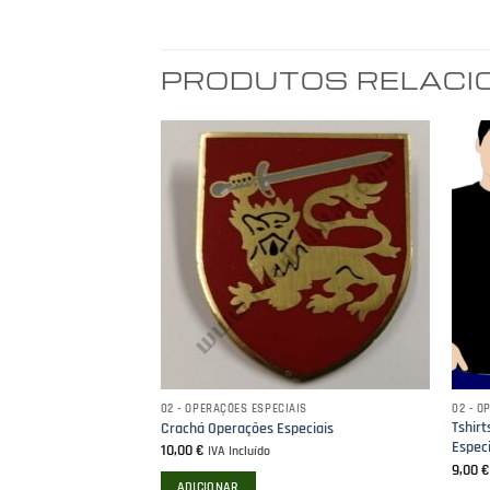
PRODUTOS RELAC
AIS
02 - OPERAÇÕES ESPECIAIS
02 - O
ções Especiais –
Tshir
Crachá Operações Especiais
Espec
10,00
€
IVA Incluído
9,00
ADICIONAR