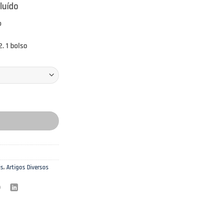
cluído
o
. 1 bolso
ões Especiais
is
,
Artigos Diversos