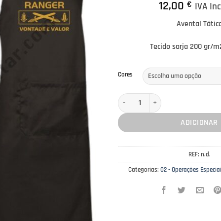
12,00
€
IVA In
Avental Tátic
Tecido sarja 200 gr/m2
Cores
Quantidade de Avental Tático Operaç
ADICIONAR
REF:
n.d.
Categorias:
02 - Operações Especia