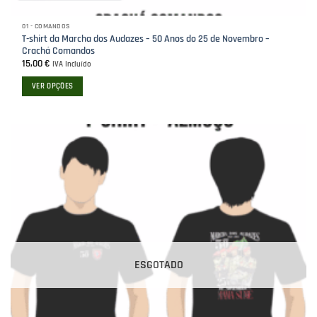
01 - COMANDOS
T-shirt da Marcha dos Audazes – 50 Anos do 25 de Novembro –
Crachá Comandos
15,00
€
IVA Incluído
VER OPÇÕES
This
product
has
multiple
variants.
The
options
may
be
chosen
on
ESGOTADO
the
product
page