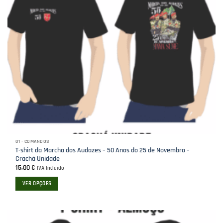
chosen
on
the
product
page
01 - COMANDOS
T-shirt da Marcha dos Audazes – 50 Anos do 25 de Novembro –
Crachá Unidade
15,00
€
IVA Incluído
VER OPÇÕES
This
product
has