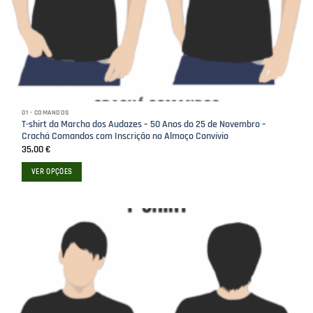
01 - COMANDOS
T-shirt da Marcha dos Audazes – 50 Anos do 25 de Novembro –
Crachá Comandos com Inscrição no Almoço Convívio
35,00
€
VER OPÇÕES
This
product
has
multiple
variants.
The
options
may
be