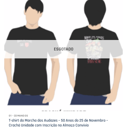
multiple
variants.
The
options
may
be
chosen
on
ESGOTADO
the
product
page
01 - COMANDOS
T-shirt da Marcha dos Audazes – 50 Anos do 25 de Novembro –
Crachá Unidade com Inscrição no Almoço Convívio