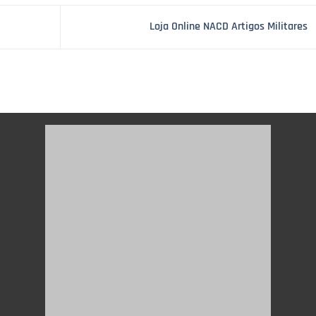
Loja Online NACD Artigos Militares
UEM SOMOS
PERGUNTAS FREQUENTES
PRIVACIDADE
TERMOS E CONDIÇÕES
C
Copyright 2026 ©
Green4Networks Website Studio