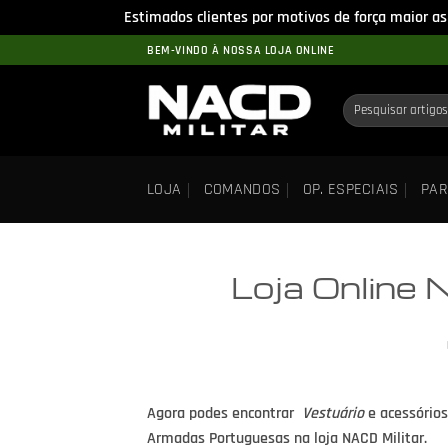
Estimados clientes por motivos de força maior as
Skip
BEM-VINDO À NOSSA LOJA ONLINE
to
content
Pesquisar
por:
LOJA
COMANDOS
OP. ESPECIAIS
PAR
Loja Online 
Agora podes encontrar
Vestuário
e acessórios
Armadas Portuguesas na loja NACD Militar.