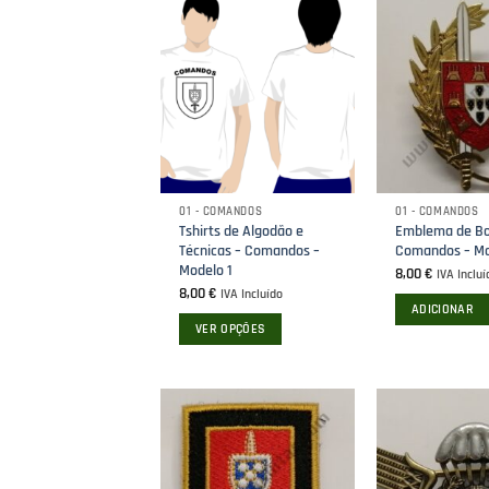
multiple
variants.
The
options
may
be
chosen
on
the
01 - COMANDOS
01 - COMANDOS
product
Tshirts de Algodão e
Emblema de Bo
Técnicas – Comandos –
Comandos – Mo
page
Modelo 1
8,00
€
IVA Incluí
8,00
€
IVA Incluído
ADICIONAR
VER OPÇÕES
This
product
has
multiple
variants.
The