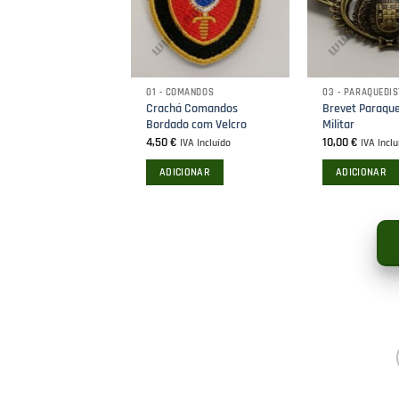
options
may
be
chosen
01 - COMANDOS
03 - PARAQUEDI
on
Crachá Comandos
Brevet Paraque
the
Bordado com Velcro
Militar
product
4,50
€
10,00
€
IVA Incluído
IVA Inclu
page
ADICIONAR
ADICIONAR