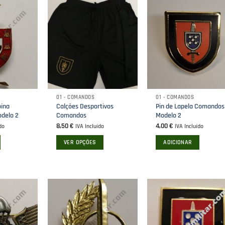
01 - COMANDOS
01 - COMANDOS
ina
Calções Desportivos
Pin de Lapela Comandos
delo 2
Comandos
Modelo 2
8,50
€
4,00
€
do
IVA Incluído
IVA Incluído
VER OPÇÕES
ADICIONAR
This
product
has
multiple
variants.
The
options