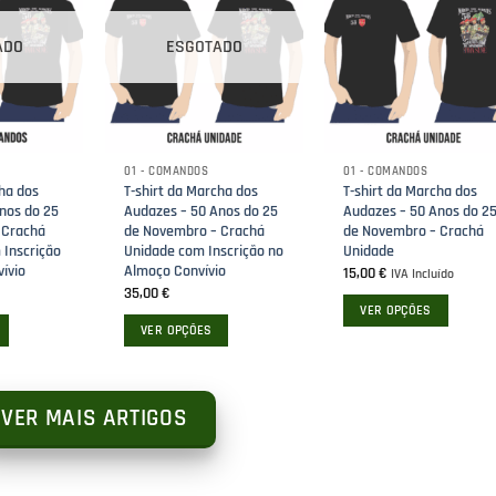
ADO
ESGOTADO
01 - COMANDOS
01 - COMANDOS
cha dos
T-shirt da Marcha dos
T-shirt da Marcha dos
nos do 25
Audazes – 50 Anos do 25
Audazes – 50 Anos do 2
 Crachá
de Novembro – Crachá
de Novembro – Crachá
Inscrição
Unidade com Inscrição no
Unidade
ívio
Almoço Convívio
15,00
€
IVA Incluído
35,00
€
VER OPÇÕES
VER OPÇÕES
This
This
product
product
has
has
VER MAIS ARTIGOS
multiple
multiple
variants.
variants.
The
The
options