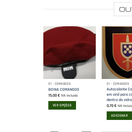
n
options
OU
may
be
ct
chosen
on
the
product
page
01 - COMANDOS
01 - COMANDOS
Autocolante C
BOINA COMANDOS
em vinil para c
15,00
€
IVA Incluído
dentro do vidro
VER OPÇÕES
0,70
€
IVA Incluí
This
ADICIONAR
product
has