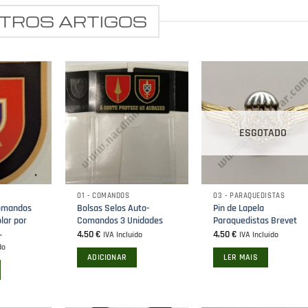
options
may
TROS ARTIGOS
may
be
be
chosen
chosen
on
on
the
the
product
product
page
page
ESGOTADO
01 - COMANDOS
03 - PARAQUEDISTAS
omandos
Bolsas Selos Auto-
Pin de Lapela
olar por
Comandos 3 Unidades
Paraquedistas Brevet
.
4,50
€
4,50
€
IVA Incluído
IVA Incluído
do
ADICIONAR
LER MAIS