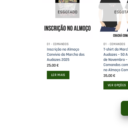
ESGOTADO
ESGOT
COMANDOS
-Chaves 50 Anos
ento de Comandos
01 - COMANDOS
01 - COMANDOS
Inscrição no Almoço
T-shirt da Mar
juste e Mosquetão
Convívio da Marcha dos
Audazes – 50 A
€
IVA Incluído
Audazes 2025
de Novembro –
Comandos com 
R OPÇÕES
25,00
€
no Almoço Conv
LER MAIS
35,00
€
ct
VER OPÇÕES
le
This
ts.
product
has
ns
multiple
variants.
The