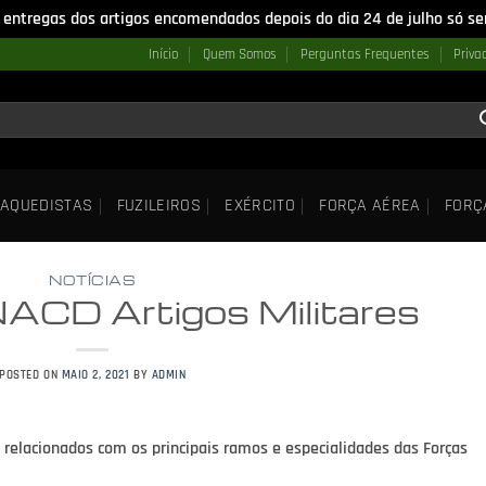
 entregas dos artigos encomendados depois do dia 24 de julho só ser
Início
Quem Somos
Perguntas Frequentes
Priva
AQUEDISTAS
FUZILEIROS
EXÉRCITO
FORÇA AÉREA
FORÇ
NOTÍCIAS
NACD Artigos Militares
POSTED ON
MAIO 2, 2021
BY
ADMIN
 relacionados com os principais ramos e especialidades das Forças