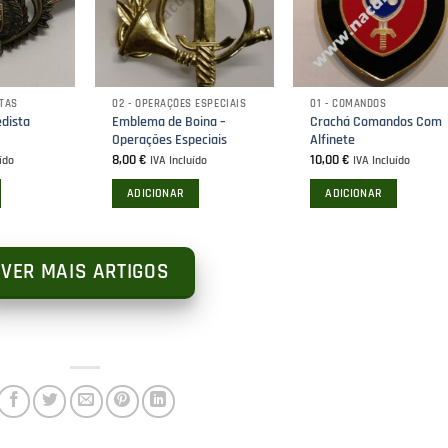
may
be
chosen
on
STAS
02 - OPERAÇÕES ESPECIAIS
01 - COMANDOS
the
dista
Emblema de Boina –
Crachá Comandos Com
product
Operações Especiais
Alfinete
page
8,00
€
10,00
€
ído
IVA Incluído
IVA Incluído
ADICIONAR
ADICIONAR
VER MAIS ARTIGOS